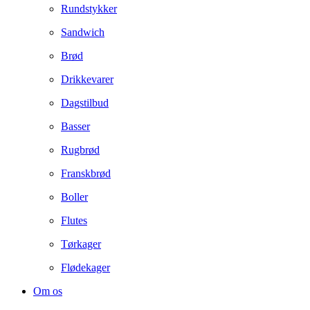
Rundstykker
Sandwich
Brød
Drikkevarer
Dagstilbud
Basser
Rugbrød
Franskbrød
Boller
Flutes
Tørkager
Flødekager
Om os