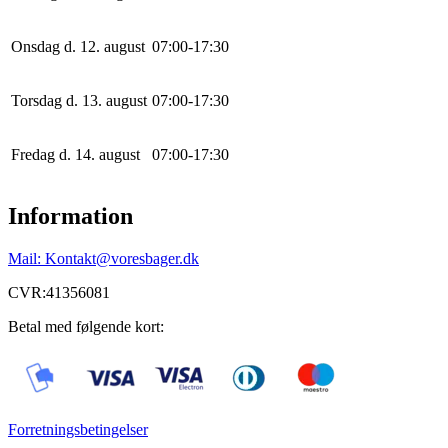
Onsdag d. 12. august
0
7
:
0
0
-
17
:
30
Torsdag d. 13. august
0
7
:
0
0
-
17
:
30
Fredag d. 14. august
0
7
:
0
0
-
17
:
30
Information
Mail: Kontakt@voresbager.dk
CVR:41356081
Betal med følgende kort:
Forretningsbetingelser