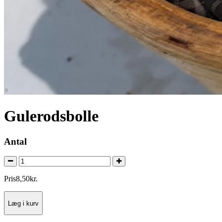
Gulerodsbolle
Antal
Pris
8
,
50
kr.
Læg i kurv