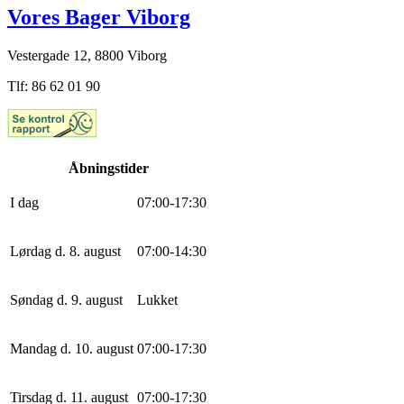
Vores Bager Viborg
Vestergade 12, 8800 Viborg
Tlf: 86 62 01 90
Åbningstider
I dag
0
7
:
0
0
-
17
:
30
Lørdag d. 8. august
0
7
:
0
0
-
14
:
30
Søndag d. 9. august
Lukket
Mandag d. 10. august
0
7
:
0
0
-
17
:
30
Tirsdag d. 11. august
0
7
:
0
0
-
17
:
30