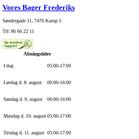
Vores Bager Frederiks
Søndergade 11, 7470 Karup J.
Tlf: 86 66 22 11
Åbningstider
I dag
0
5
:
0
0
-
17
:
0
0
Lørdag d. 8. august
0
6
:
0
0
-
16
:
0
0
Søndag d. 9. august
0
6
:
0
0
-
16
:
0
0
Mandag d. 10. august
0
5
:
0
0
-
17
:
0
0
Tirsdag d. 11. august
0
5
:
0
0
-
17
:
0
0