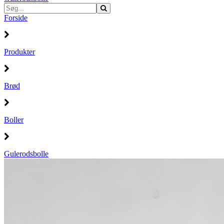
Forside
Produkter
Brød
Boller
Gulerodsbolle