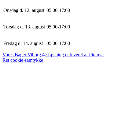
Onsdag d. 12. august
0
5
:
0
0
-
17
:
0
0
Torsdag d. 13. august
0
5
:
0
0
-
17
:
0
0
Fredag d. 14. august
0
5
:
0
0
-
17
:
0
0
Vores Bager Viborg @ Løsning er leveret af Piranya
Ret cookie-samtykke