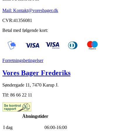
Mail: Kontakt@voresbager.dk
CVR:41356081
Betal med følgende kort:
Forretningsbetingelser
Vores Bager Frederiks
Søndergade 11, 7470 Karup J.
Tlf: 86 66 22 11
Åbningstider
I dag
0
6
:
0
0
-
16
:
0
0