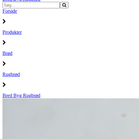
Forside
Produkter
Brød
Rugbrød
Bred Byg Rugbrød