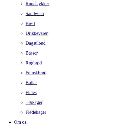
Rundstykker
Sandwich
Brød
Drikkevarer
Dagstilbud
Basser
Rugbrød
Franskbrød
Boller
Flutes
Tørkager
Flødekager
Om os