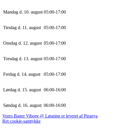
Mandag d. 10. august
0
5
:
0
0
-
17
:
0
0
Tirsdag d. 11. august
0
5
:
0
0
-
17
:
0
0
Onsdag d. 12. august
0
5
:
0
0
-
17
:
0
0
Torsdag d. 13. august
0
5
:
0
0
-
17
:
0
0
Fredag d. 14. august
0
5
:
0
0
-
17
:
0
0
Lørdag d. 15. august
0
6
:
0
0
-
16
:
0
0
Søndag d. 16. august
0
6
:
0
0
-
16
:
0
0
Vores Bager Viborg @ Løsning er leveret af Piranya
Ret cookie-samtykke