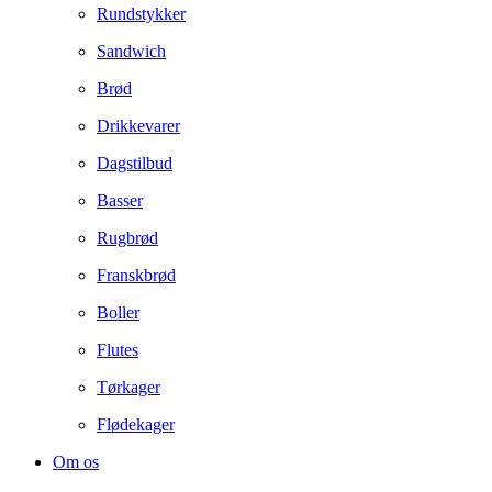
Rundstykker
Sandwich
Brød
Drikkevarer
Dagstilbud
Basser
Rugbrød
Franskbrød
Boller
Flutes
Tørkager
Flødekager
Om os