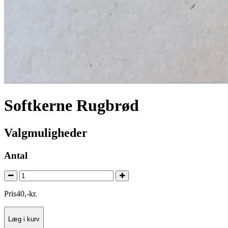
Softkerne Rugbrød
Valgmuligheder
Antal
Pris
40
,
-
kr.
Læg i kurv