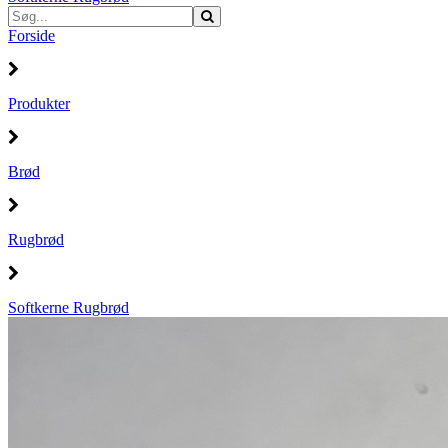
Forside
Produkter
Brød
Rugbrød
Softkerne Rugbrød