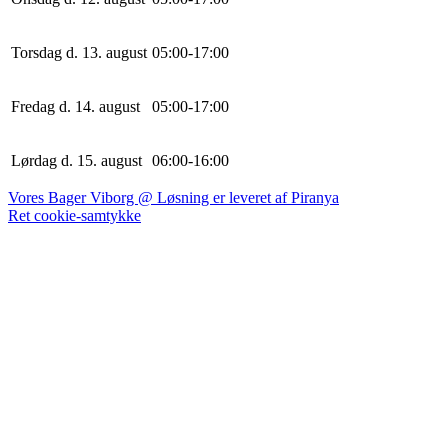
Torsdag d. 13. august
0
5
:
0
0
-
17
:
0
0
Fredag d. 14. august
0
5
:
0
0
-
17
:
0
0
Lørdag d. 15. august
0
6
:
0
0
-
16
:
0
0
Vores Bager Viborg @ Løsning er leveret af Piranya
Ret cookie-samtykke