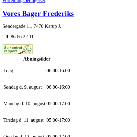
Forretningsbetingelser
Vores Bager Frederiks
Søndergade 11, 7470 Karup J.
Tlf: 86 66 22 11
Åbningstider
I dag
0
6
:
0
0
-
16
:
0
0
Søndag d. 9. august
0
6
:
0
0
-
16
:
0
0
Mandag d. 10. august
0
5
:
0
0
-
17
:
0
0
Tirsdag d. 11. august
0
5
:
0
0
-
17
:
0
0
Onsdag d. 12. august
0
5
:
0
0
-
17
:
0
0