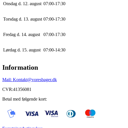
Onsdag d. 12. august
0
7
:
0
0
-
17
:
30
Torsdag d. 13. august
0
7
:
0
0
-
17
:
30
Fredag d. 14. august
0
7
:
0
0
-
17
:
30
Lørdag d. 15. august
0
7
:
0
0
-
14
:
30
Information
Mail: Kontakt@voresbager.dk
CVR:41356081
Betal med følgende kort: