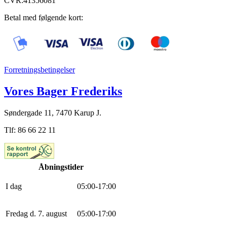
CVR:41356081
Betal med følgende kort:
Forretningsbetingelser
Vores Bager Frederiks
Søndergade 11, 7470 Karup J.
Tlf: 86 66 22 11
Åbningstider
I dag
0
5
:
0
0
-
17
:
0
0
Fredag d. 7. august
0
5
:
0
0
-
17
:
0
0