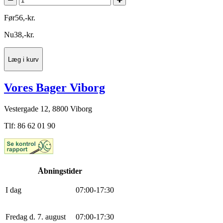
Før
56
,
-
kr.
Nu
38
,
-
kr.
Læg i kurv
Vores Bager Viborg
Vestergade 12, 8800 Viborg
Tlf: 86 62 01 90
Åbningstider
I dag
0
7
:
0
0
-
17
:
30
Fredag d. 7. august
0
7
:
0
0
-
17
:
30