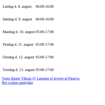
Lørdag d. 8. august
0
6
:
0
0
-
16
:
0
0
Søndag d. 9. august
0
6
:
0
0
-
16
:
0
0
Mandag d. 10. august
0
5
:
0
0
-
17
:
0
0
Tirsdag d. 11. august
0
5
:
0
0
-
17
:
0
0
Onsdag d. 12. august
0
5
:
0
0
-
17
:
0
0
Torsdag d. 13. august
0
5
:
0
0
-
17
:
0
0
Vores Bager Viborg @ Løsning er leveret af Piranya
Ret cookie-samtykke