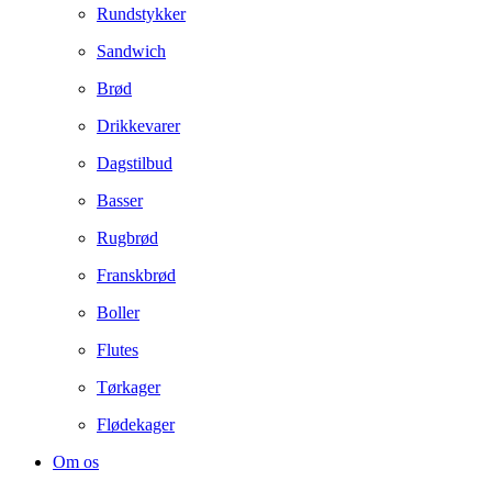
Rundstykker
Sandwich
Brød
Drikkevarer
Dagstilbud
Basser
Rugbrød
Franskbrød
Boller
Flutes
Tørkager
Flødekager
Om os