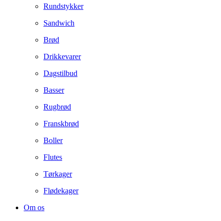
Rundstykker
Sandwich
Brød
Drikkevarer
Dagstilbud
Basser
Rugbrød
Franskbrød
Boller
Flutes
Tørkager
Flødekager
Om os