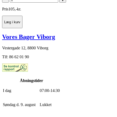
Pris
105
,
-
kr.
Læg i kurv
Vores Bager Viborg
Vestergade 12, 8800 Viborg
Tlf: 86 62 01 90
Åbningstider
I dag
0
7
:
0
0
-
14
:
30
Søndag d. 9. august
Lukket