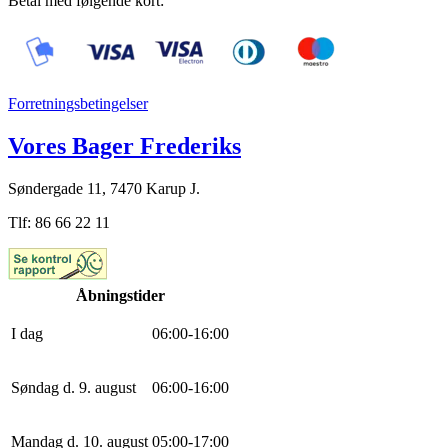
Betal med følgende kort:
Forretningsbetingelser
Vores Bager Frederiks
Søndergade 11, 7470 Karup J.
Tlf: 86 66 22 11
Åbningstider
I dag
0
6
:
0
0
-
16
:
0
0
Søndag d. 9. august
0
6
:
0
0
-
16
:
0
0
Mandag d. 10. august
0
5
:
0
0
-
17
:
0
0