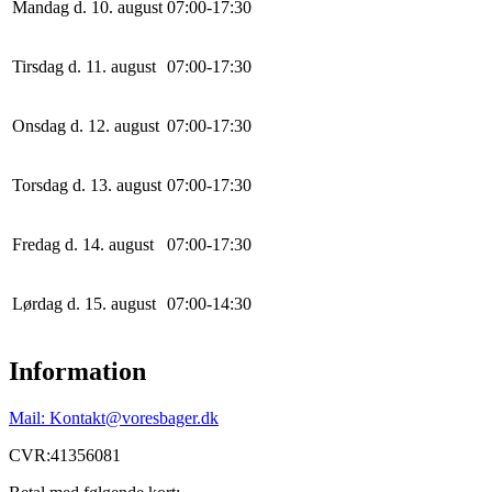
Mandag d. 10. august
0
7
:
0
0
-
17
:
30
Tirsdag d. 11. august
0
7
:
0
0
-
17
:
30
Onsdag d. 12. august
0
7
:
0
0
-
17
:
30
Torsdag d. 13. august
0
7
:
0
0
-
17
:
30
Fredag d. 14. august
0
7
:
0
0
-
17
:
30
Lørdag d. 15. august
0
7
:
0
0
-
14
:
30
Information
Mail: Kontakt@voresbager.dk
CVR:41356081