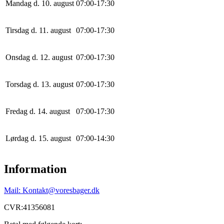
Mandag d. 10. august
0
7
:
0
0
-
17
:
30
Tirsdag d. 11. august
0
7
:
0
0
-
17
:
30
Onsdag d. 12. august
0
7
:
0
0
-
17
:
30
Torsdag d. 13. august
0
7
:
0
0
-
17
:
30
Fredag d. 14. august
0
7
:
0
0
-
17
:
30
Lørdag d. 15. august
0
7
:
0
0
-
14
:
30
Information
Mail: Kontakt@voresbager.dk
CVR:41356081