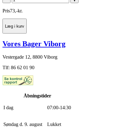
Pris
73
,
-
kr.
Læg i kurv
Vores Bager Viborg
Vestergade 12, 8800 Viborg
Tlf: 86 62 01 90
Åbningstider
I dag
0
7
:
0
0
-
14
:
30
Søndag d. 9. august
Lukket