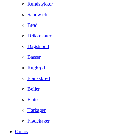
Rundstykker
Sandwich
Brød
Drikkevarer
Dagstilbud
Basser
Rugbrød
Franskbrød
Boller
Flutes
Tørkager
Flødekager
Om os