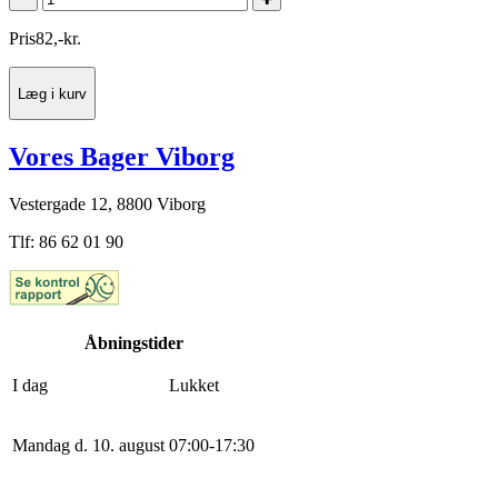
Pris
82
,
-
kr.
Læg i kurv
Vores Bager Viborg
Vestergade 12, 8800 Viborg
Tlf: 86 62 01 90
Åbningstider
I dag
Lukket
Mandag d. 10. august
0
7
:
0
0
-
17
:
30