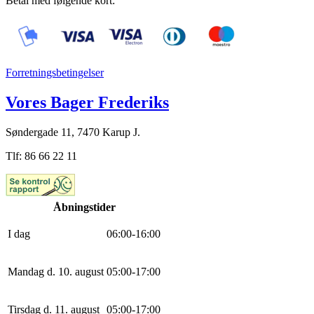
Betal med følgende kort:
Forretningsbetingelser
Vores Bager Frederiks
Søndergade 11, 7470 Karup J.
Tlf: 86 66 22 11
Åbningstider
I dag
0
6
:
0
0
-
16
:
0
0
Mandag d. 10. august
0
5
:
0
0
-
17
:
0
0
Tirsdag d. 11. august
0
5
:
0
0
-
17
:
0
0