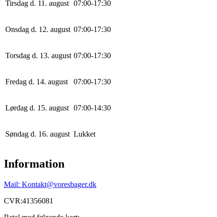
Tirsdag d. 11. august
0
7
:
0
0
-
17
:
30
Onsdag d. 12. august
0
7
:
0
0
-
17
:
30
Torsdag d. 13. august
0
7
:
0
0
-
17
:
30
Fredag d. 14. august
0
7
:
0
0
-
17
:
30
Lørdag d. 15. august
0
7
:
0
0
-
14
:
30
Søndag d. 16. august
Lukket
Information
Mail: Kontakt@voresbager.dk
CVR:41356081