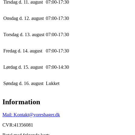
Tirsdag d. 11. august
0
7
:
0
0
-
17
:
30
Onsdag d. 12. august
0
7
:
0
0
-
17
:
30
Torsdag d. 13. august
0
7
:
0
0
-
17
:
30
Fredag d. 14. august
0
7
:
0
0
-
17
:
30
Lørdag d. 15. august
0
7
:
0
0
-
14
:
30
Søndag d. 16. august
Lukket
Information
Mail: Kontakt@voresbager.dk
CVR:41356081