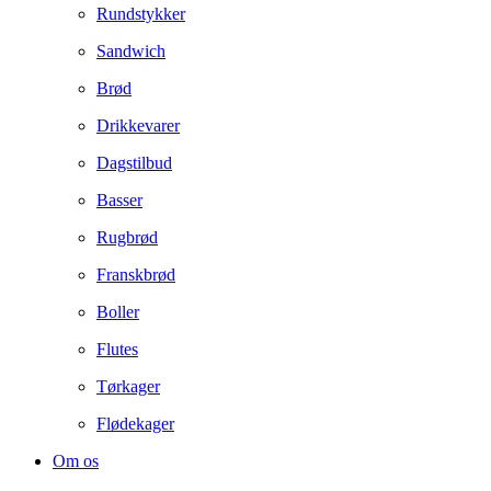
Rundstykker
Sandwich
Brød
Drikkevarer
Dagstilbud
Basser
Rugbrød
Franskbrød
Boller
Flutes
Tørkager
Flødekager
Om os