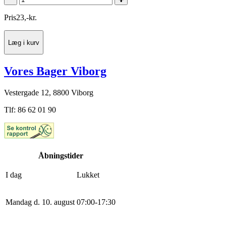
Pris
23
,
-
kr.
Læg i kurv
Vores Bager Viborg
Vestergade 12, 8800 Viborg
Tlf: 86 62 01 90
Åbningstider
I dag
Lukket
Mandag d. 10. august
0
7
:
0
0
-
17
:
30