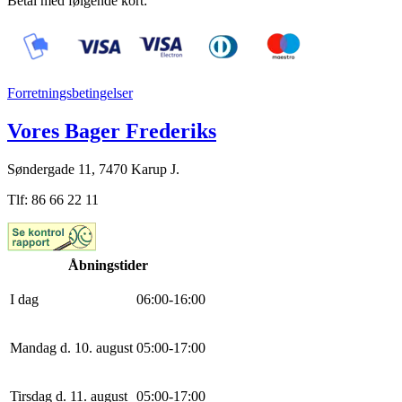
Betal med følgende kort:
Forretningsbetingelser
Vores Bager Frederiks
Søndergade 11, 7470 Karup J.
Tlf: 86 66 22 11
Åbningstider
I dag
0
6
:
0
0
-
16
:
0
0
Mandag d. 10. august
0
5
:
0
0
-
17
:
0
0
Tirsdag d. 11. august
0
5
:
0
0
-
17
:
0
0