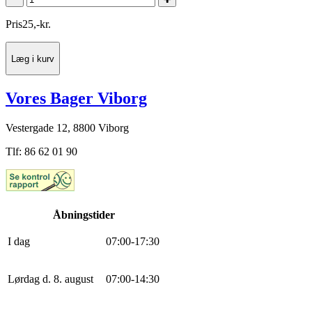
Pris
25
,
-
kr.
Læg i kurv
Vores Bager Viborg
Vestergade 12, 8800 Viborg
Tlf: 86 62 01 90
Åbningstider
I dag
0
7
:
0
0
-
17
:
30
Lørdag d. 8. august
0
7
:
0
0
-
14
:
30