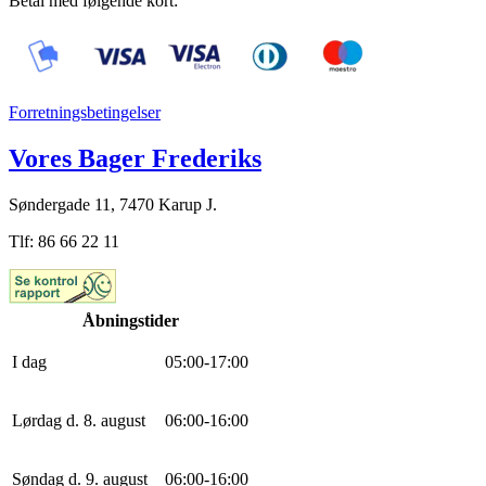
Betal med følgende kort:
Forretningsbetingelser
Vores Bager Frederiks
Søndergade 11, 7470 Karup J.
Tlf: 86 66 22 11
Åbningstider
I dag
0
5
:
0
0
-
17
:
0
0
Lørdag d. 8. august
0
6
:
0
0
-
16
:
0
0
Søndag d. 9. august
0
6
:
0
0
-
16
:
0
0