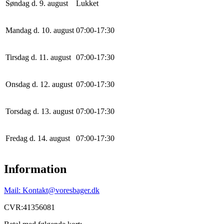
Søndag d. 9. august
Lukket
Mandag d. 10. august
0
7
:
0
0
-
17
:
30
Tirsdag d. 11. august
0
7
:
0
0
-
17
:
30
Onsdag d. 12. august
0
7
:
0
0
-
17
:
30
Torsdag d. 13. august
0
7
:
0
0
-
17
:
30
Fredag d. 14. august
0
7
:
0
0
-
17
:
30
Information
Mail: Kontakt@voresbager.dk
CVR:41356081