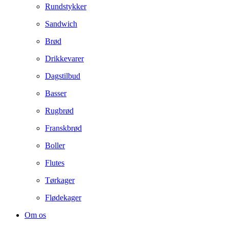
Rundstykker
Sandwich
Brød
Drikkevarer
Dagstilbud
Basser
Rugbrød
Franskbrød
Boller
Flutes
Tørkager
Flødekager
Om os