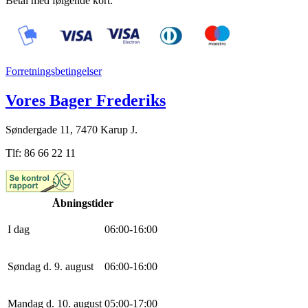
Betal med følgende kort:
Forretningsbetingelser
Vores Bager Frederiks
Søndergade 11, 7470 Karup J.
Tlf: 86 66 22 11
Åbningstider
I dag
0
6
:
0
0
-
16
:
0
0
Søndag d. 9. august
0
6
:
0
0
-
16
:
0
0
Mandag d. 10. august
0
5
:
0
0
-
17
:
0
0