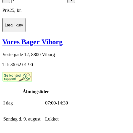
Pris
25
,
-
kr.
Læg i kurv
Vores Bager Viborg
Vestergade 12, 8800 Viborg
Tlf: 86 62 01 90
Åbningstider
I dag
0
7
:
0
0
-
14
:
30
Søndag d. 9. august
Lukket