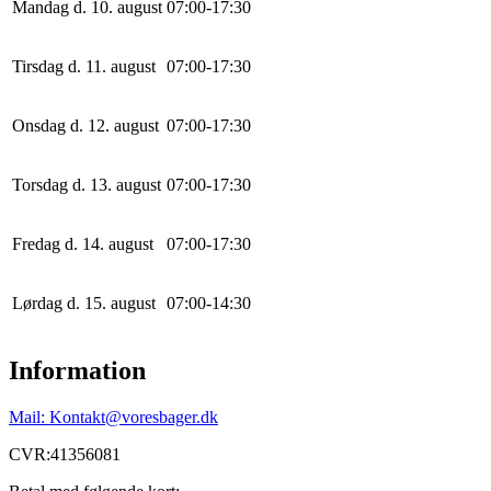
Mandag d. 10. august
0
7
:
0
0
-
17
:
30
Tirsdag d. 11. august
0
7
:
0
0
-
17
:
30
Onsdag d. 12. august
0
7
:
0
0
-
17
:
30
Torsdag d. 13. august
0
7
:
0
0
-
17
:
30
Fredag d. 14. august
0
7
:
0
0
-
17
:
30
Lørdag d. 15. august
0
7
:
0
0
-
14
:
30
Information
Mail: Kontakt@voresbager.dk
CVR:41356081