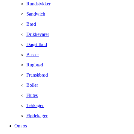
Rundstykker
Sandwich
Brød
Drikkevarer
Dagstilbud
Basser
Rugbrød
Franskbrød
Boller
Flutes
Tørkager
Flødekager
Om os