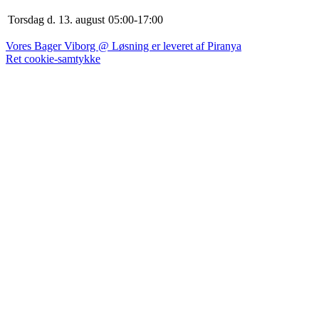
Torsdag d. 13. august
0
5
:
0
0
-
17
:
0
0
Vores Bager Viborg @ Løsning er leveret af Piranya
Ret cookie-samtykke