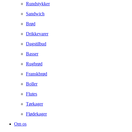
Rundstykker
Sandwich
Brød
Drikkevarer
Dagstilbud
Basser
Rugbrød
Franskbrød
Boller
Flutes
Tørkager
Flødekager
Om os