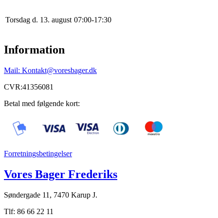
Torsdag d. 13. august
0
7
:
0
0
-
17
:
30
Information
Mail: Kontakt@voresbager.dk
CVR:41356081
Betal med følgende kort:
Forretningsbetingelser
Vores Bager Frederiks
Søndergade 11, 7470 Karup J.
Tlf: 86 66 22 11