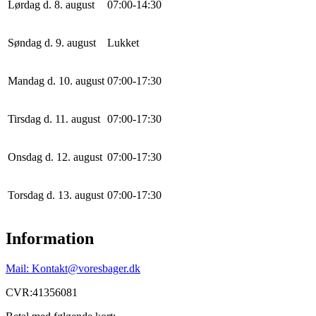
Lørdag d. 8. august
0
7
:
0
0
-
14
:
30
Søndag d. 9. august
Lukket
Mandag d. 10. august
0
7
:
0
0
-
17
:
30
Tirsdag d. 11. august
0
7
:
0
0
-
17
:
30
Onsdag d. 12. august
0
7
:
0
0
-
17
:
30
Torsdag d. 13. august
0
7
:
0
0
-
17
:
30
Information
Mail: Kontakt@voresbager.dk
CVR:41356081