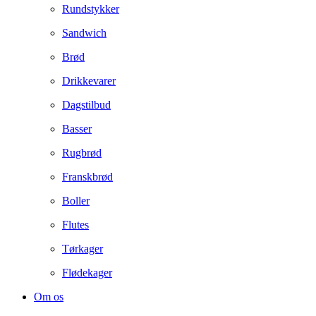
Rundstykker
Sandwich
Brød
Drikkevarer
Dagstilbud
Basser
Rugbrød
Franskbrød
Boller
Flutes
Tørkager
Flødekager
Om os