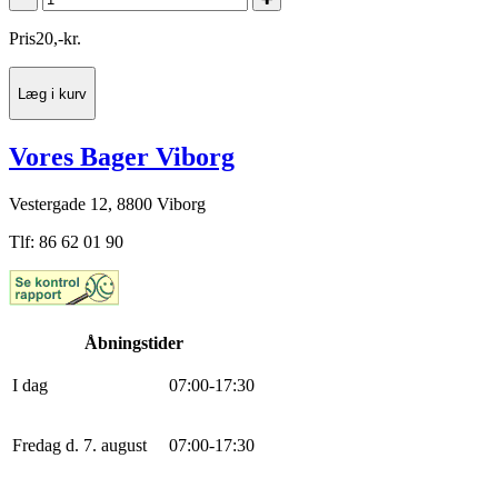
Pris
20
,
-
kr.
Læg i kurv
Vores Bager Viborg
Vestergade 12, 8800 Viborg
Tlf: 86 62 01 90
Åbningstider
I dag
0
7
:
0
0
-
17
:
30
Fredag d. 7. august
0
7
:
0
0
-
17
:
30