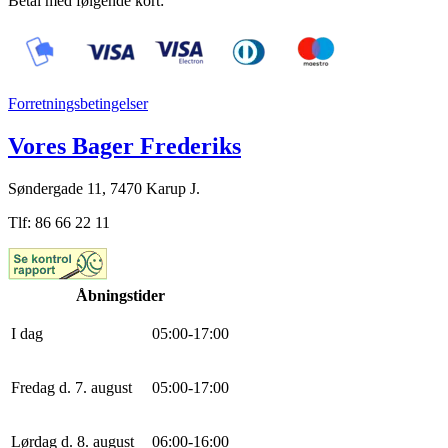
Betal med følgende kort:
Forretningsbetingelser
Vores Bager Frederiks
Søndergade 11, 7470 Karup J.
Tlf: 86 66 22 11
Åbningstider
I dag
0
5
:
0
0
-
17
:
0
0
Fredag d. 7. august
0
5
:
0
0
-
17
:
0
0
Lørdag d. 8. august
0
6
:
0
0
-
16
:
0
0