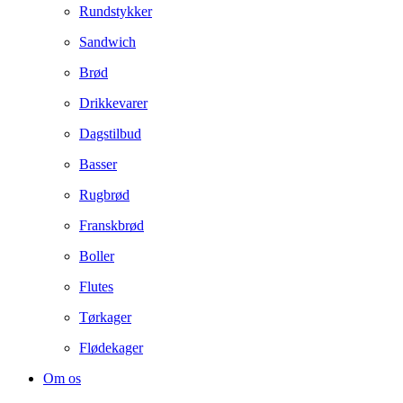
Rundstykker
Sandwich
Brød
Drikkevarer
Dagstilbud
Basser
Rugbrød
Franskbrød
Boller
Flutes
Tørkager
Flødekager
Om os