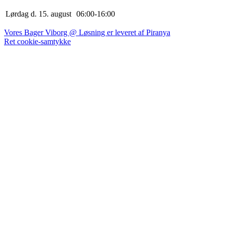
Lørdag d. 15. august
0
6
:
0
0
-
16
:
0
0
Vores Bager Viborg @ Løsning er leveret af Piranya
Ret cookie-samtykke