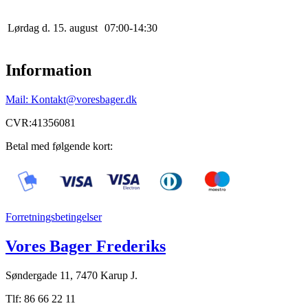
Lørdag d. 15. august
0
7
:
0
0
-
14
:
30
Information
Mail: Kontakt@voresbager.dk
CVR:41356081
Betal med følgende kort:
Forretningsbetingelser
Vores Bager Frederiks
Søndergade 11, 7470 Karup J.
Tlf: 86 66 22 11