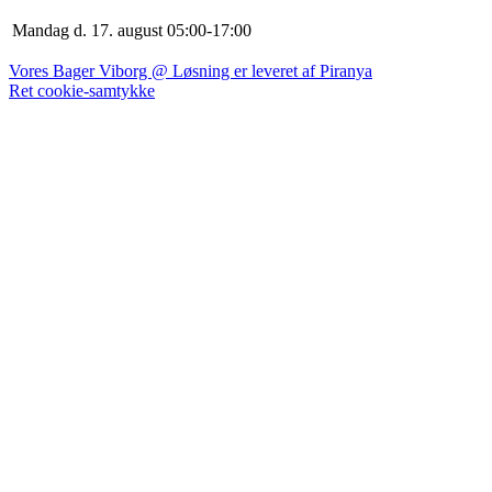
Mandag d. 17. august
0
5
:
0
0
-
17
:
0
0
Vores Bager Viborg @ Løsning er leveret af Piranya
Ret cookie-samtykke