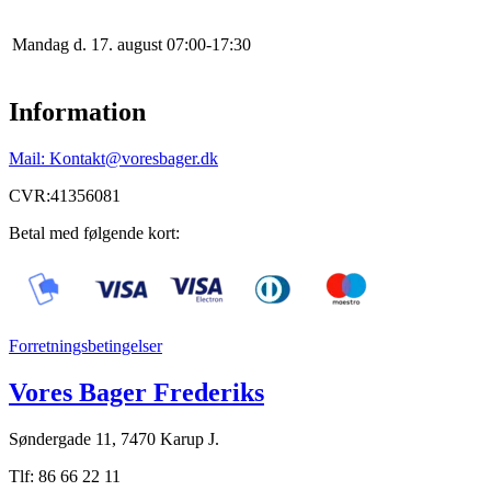
Mandag d. 17. august
0
7
:
0
0
-
17
:
30
Information
Mail: Kontakt@voresbager.dk
CVR:41356081
Betal med følgende kort:
Forretningsbetingelser
Vores Bager Frederiks
Søndergade 11, 7470 Karup J.
Tlf: 86 66 22 11