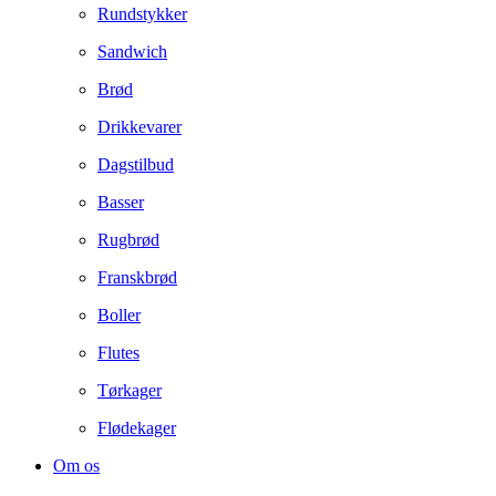
Rundstykker
Sandwich
Brød
Drikkevarer
Dagstilbud
Basser
Rugbrød
Franskbrød
Boller
Flutes
Tørkager
Flødekager
Om os