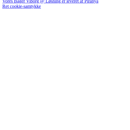
Vores Bager Viborg @ Løsning er leveret af Piranya
Ret cookie-samtykke