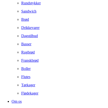
Rundstykker
Sandwich
Brød
Drikkevarer
Dagstilbud
Basser
Rugbrød
Franskbrød
Boller
Flutes
Tørkager
Flødekager
Om os