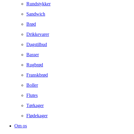
Rundstykker
Sandwich
Brød
Drikkevarer
Dagstilbud
Basser
Rugbrød
Franskbrød
Boller
Flutes
Tørkager
Flødekager
Om os