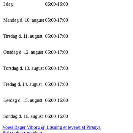
I dag
0
6
:
0
0
-
16
:
0
0
Mandag d. 10. august
0
5
:
0
0
-
17
:
0
0
Tirsdag d. 11. august
0
5
:
0
0
-
17
:
0
0
Onsdag d. 12. august
0
5
:
0
0
-
17
:
0
0
Torsdag d. 13. august
0
5
:
0
0
-
17
:
0
0
Fredag d. 14. august
0
5
:
0
0
-
17
:
0
0
Lørdag d. 15. august
0
6
:
0
0
-
16
:
0
0
Søndag d. 16. august
0
6
:
0
0
-
16
:
0
0
Vores Bager Viborg @ Løsning er leveret af Piranya
Ret cookie-samtykke