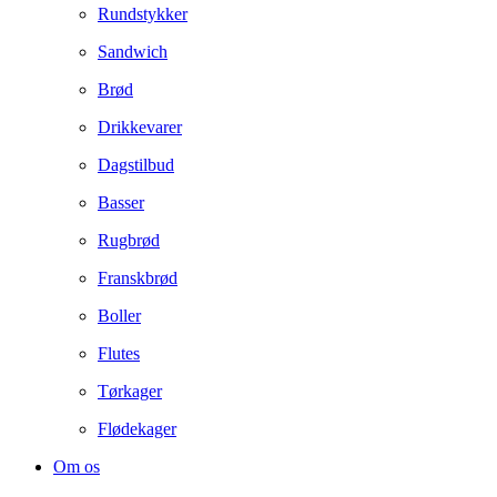
Rundstykker
Sandwich
Brød
Drikkevarer
Dagstilbud
Basser
Rugbrød
Franskbrød
Boller
Flutes
Tørkager
Flødekager
Om os