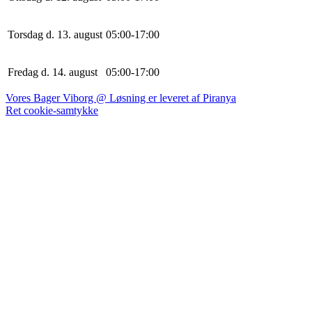
Torsdag d. 13. august
0
5
:
0
0
-
17
:
0
0
Fredag d. 14. august
0
5
:
0
0
-
17
:
0
0
Vores Bager Viborg @ Løsning er leveret af Piranya
Ret cookie-samtykke