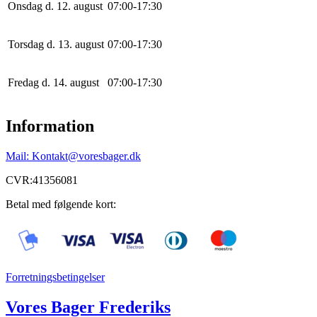
Onsdag d. 12. august
0
7
:
0
0
-
17
:
30
Torsdag d. 13. august
0
7
:
0
0
-
17
:
30
Fredag d. 14. august
0
7
:
0
0
-
17
:
30
Information
Mail: Kontakt@voresbager.dk
CVR:41356081
Betal med følgende kort:
Forretningsbetingelser
Vores Bager Frederiks