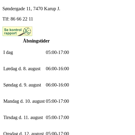
Søndergade 11, 7470 Karup J.
Tlf: 86 66 22 11
Åbningstider
I dag
0
5
:
0
0
-
17
:
0
0
Lørdag d. 8. august
0
6
:
0
0
-
16
:
0
0
Søndag d. 9. august
0
6
:
0
0
-
16
:
0
0
Mandag d. 10. august
0
5
:
0
0
-
17
:
0
0
Tirsdag d. 11. august
0
5
:
0
0
-
17
:
0
0
Onsdag d. 12. august
0
5
:
0
0
-
17
:
0
0