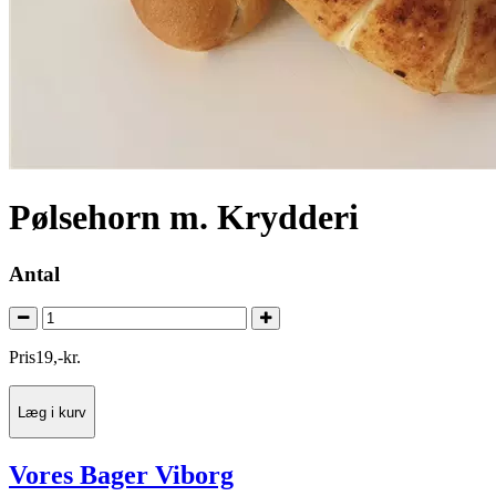
Pølsehorn m. Krydderi
Antal
Pris
19
,
-
kr.
Læg i kurv
Vores Bager Viborg