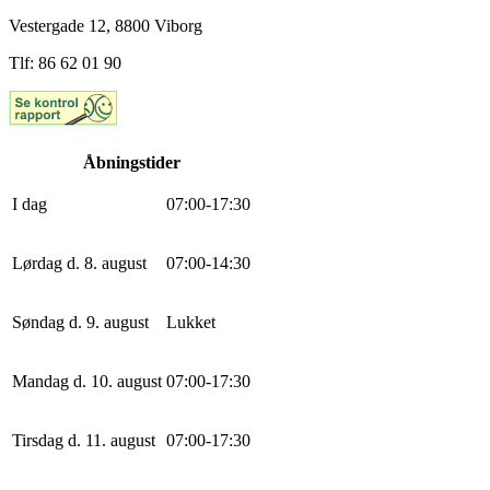
Vestergade 12, 8800 Viborg
Tlf: 86 62 01 90
Åbningstider
I dag
0
7
:
0
0
-
17
:
30
Lørdag d. 8. august
0
7
:
0
0
-
14
:
30
Søndag d. 9. august
Lukket
Mandag d. 10. august
0
7
:
0
0
-
17
:
30
Tirsdag d. 11. august
0
7
:
0
0
-
17
:
30